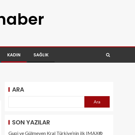
 haber
KADIN
SAĞLIK
ARA
Ara
SON YAZILAR
Gupi ve Gülmeyen Kral Türkiye’nin ilk IMAX®