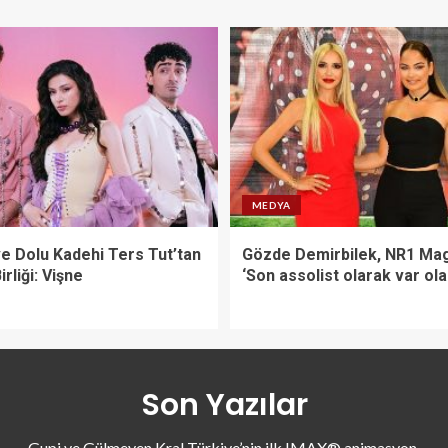
MEDYA
ve Dolu Kadehi Ters Tut’tan
Gözde Demirbilek, NR1 Mag
irliği: Vişne
‘Son assolist olarak var ol
Son Yazılar
Gupi ve Gülmeyen Kral Türkiye’nin ilk IMAX® animasyon