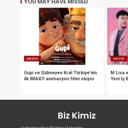
YOU MAY HAVE MISSED
MEDYA
MEDYA
Gupi ve Gülmeyen Kral Türkiye’nin
M Lisa 
ilk IMAX® animasyon filmi oluyor
Yeni İş B
Biz Kimiz
Haberler | Son Dakika Haberler