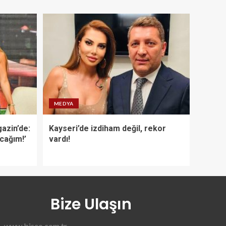
MEDYA
azin’de:
Kayseri’de izdiham değil, rekor
acağım!’
vardı!
Bize Ulaşın
www.biseo.com.tr