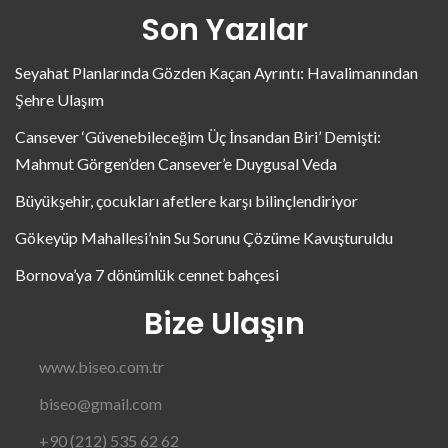
Son Yazılar
Seyahat Planlarında Gözden Kaçan Ayrıntı: Havalimanından
Şehre Ulaşım
Cansever ‘Güvenebileceğim Üç İnsandan Biri’ Demişti:
Mahmut Görgen’den Cansever’e Duygusal Veda
Büyükşehir, çocukları afetlere karşı bilinçlendiriyor
Gökeyüp Mahallesi’nin Su Sorunu Çözüme Kavuşturuldu
Bornova’ya 7 dönümlük cennet bahçesi
Bize Ulaşın
www.biseo.com.tr
biseo@gmail.com
+90 (212) 535 62 62