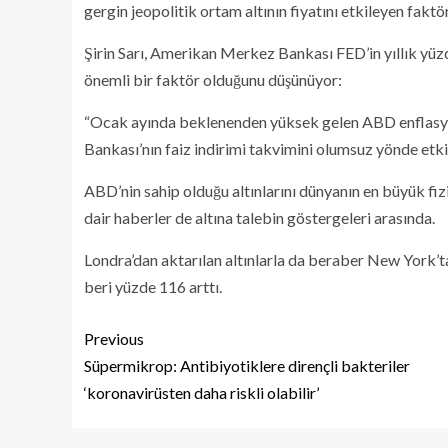
gergin jeopolitik ortam altının fiyatını etkileyen faktö
Şirin Sarı, Amerikan Merkez Bankası FED’in yıllık yüzd
önemli bir faktör olduğunu düşünüyor:
“Ocak ayında beklenenden yüksek gelen ABD enflasyon
Bankası’nın faiz indirimi takvimini olumsuz yönde etkil
ABD’nin sahip olduğu altınlarını dünyanın en büyük fiz
dair haberler de altına talebin göstergeleri arasında.
Londra’dan aktarılan altınlarla da beraber New York’
beri yüzde 116 arttı.
Previous
Süpermikrop: Antibiyotiklere dirençli bakteriler
‘koronavirüsten daha riskli olabilir’