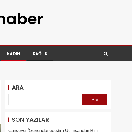
 haber
KADIN
SAĞLIK
ARA
Ara
SON YAZILAR
Cansever ‘Güvenebileceğim Üç İnsandan Biri’