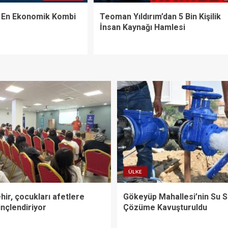
n En Ekonomik Kombi
Teoman Yıldırım’dan 5 Bin Kişilik
İnsan Kaynağı Hamlesi
ÜLKE
ir, çocukları afetlere
Gökeyüp Mahallesi’nin Su 
linçlendiriyor
Çözüme Kavuşturuldu