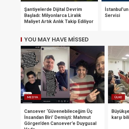
Şantiyelerde Dijital Devrim
İstanbul’u
Başladı: Milyonlarca Liralık
Servisi
Maliyet Artık Anlık Takip Ediliyor
YOU MAY HAVE MISSED
MEDYA
ÜLKE
Cansever ‘Güvenebileceğim Üç
Büyükşeh
İnsandan Biri’ Demişti: Mahmut
karşı bi
Görgen’den Cansever’e Duygusal