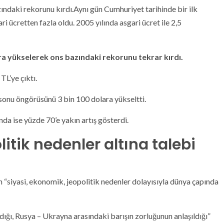
ındaki rekorunu kırdı.Aynı gün Cumhuriyet tarihinde bir ilk
ri ücretten fazla oldu. 2005 yılında asgari ücret ile 2,5
lara yükselerek ons bazındaki rekorunu tekrar kırdı.
TL’ye çıktı.
sonu öngörüsünü 3 bin 100 dolara yükseltti.
nda ise yüzde 70’e yakın artış gösterdi.
itik nedenler altına talebi
nin “siyasi, ekonomik, jeopolitik nedenler dolayısıyla dünya çapında
dığı, Rusya – Ukrayna arasındaki barışın zorluğunun anlaşıldığı”