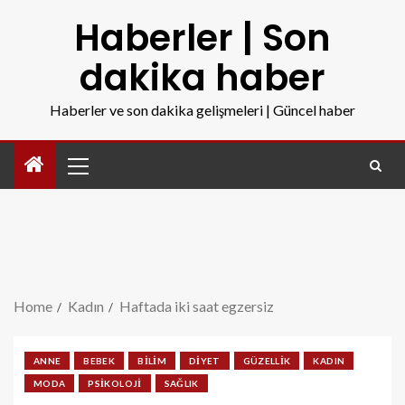
Haberler | Son
dakika haber
Haberler ve son dakika gelişmeleri | Güncel haber
Home
Kadın
Haftada iki saat egzersiz
ANNE
BEBEK
BILIM
DIYET
GÜZELLIK
KADIN
MODA
PSIKOLOJI
SAĞLIK