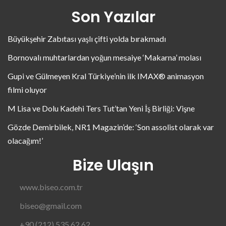
Son Yazılar
Büyükşehir Zabıtası yaşlı çifti yolda bırakmadı
Bornovalı muhtarlardan yoğun mesaiye ‘Makarna’ molası
Gupi ve Gülmeyen Kral Türkiye’nin ilk IMAX® animasyon
filmi oluyor
M Lisa ve Dolu Kadehi Ters Tut’tan Yeni İş Birliği: Vişne
Gözde Demirbilek, NR1 Magazin’de: ‘Son assolist olarak var
olacağım!’
Bize Ulaşın
www.biseo.com.tr
biseo@gmail.com
+90 (212) 535 62 62