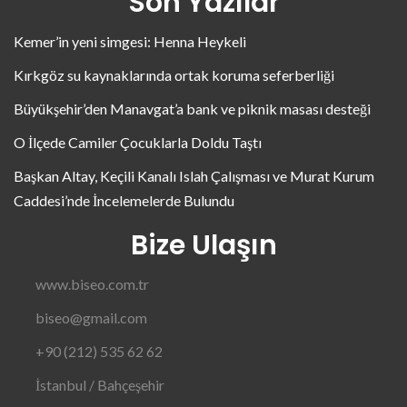
Son Yazılar
Kemer’in yeni simgesi: Henna Heykeli
Kırkgöz su kaynaklarında ortak koruma seferberliği
Büyükşehir’den Manavgat’a bank ve piknik masası desteği
O İlçede Camiler Çocuklarla Doldu Taştı
Başkan Altay, Keçili Kanalı Islah Çalışması ve Murat Kurum
Caddesi’nde İncelemelerde Bulundu
Bize Ulaşın
www.biseo.com.tr
biseo@gmail.com
+90 (212) 535 62 62
İstanbul / Bahçeşehir