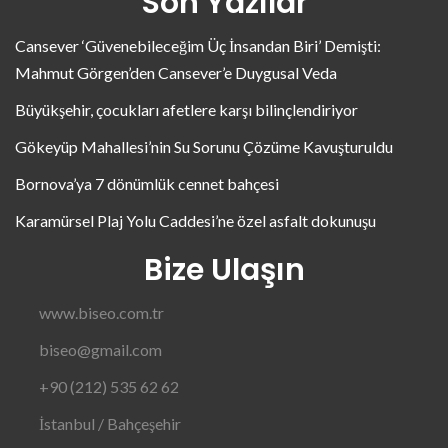
Son Yazılar
Cansever ‘Güvenebileceğim Üç İnsandan Biri’ Demişti:
Mahmut Görgen’den Cansever’e Duygusal Veda
Büyükşehir, çocukları afetlere karşı bilinçlendiriyor
Gökeyüp Mahallesi’nin Su Sorunu Çözüme Kavuşturuldu
Bornova’ya 7 dönümlük cennet bahçesi
Karamürsel Plaj Yolu Caddesi’ne özel asfalt dokunuşu
Bize Ulaşın
www.biseo.com.tr
biseo@gmail.com
+90 (212) 535 62 62
İstanbul / Bahçeşehir