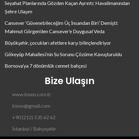
Seyahat Planlarında Gözden Kaçan Ayrıntı: Havalimanından
Şehre Ulaşım
Cansever ‘Güvenebileceğim Üç İnsandan Biri’ Demişti:
Mahmut Görgen’den Cansever’e Duygusal Veda
Büyükşehir, çocukları afetlere karşı bilinçlendiriyor
Gökeyüp Mahallesi’nin Su Sorunu Çözüme Kavuşturuldu
Bornova’ya 7 dönümlük cennet bahçesi
Bize Ulaşın
www.biseo.com.tr
biseo@gmail.com
+90 (212) 535 62 62
İstanbul / Bahçeşehir