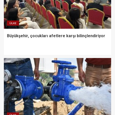
ÜLKE
Büyükşehir, çocukları afetlere karşı bilinçlendiriyor
ÜLKE