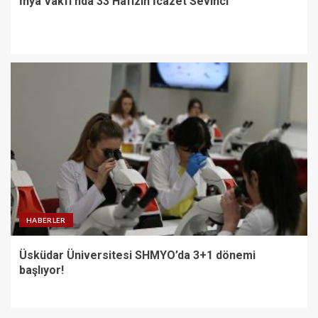
İhya Vakfı’nda 33 Hafızın İcazet Sevinci
HABERLER
Üsküdar Üniversitesi SHMYO’da 3+1 dönemi
başlıyor!