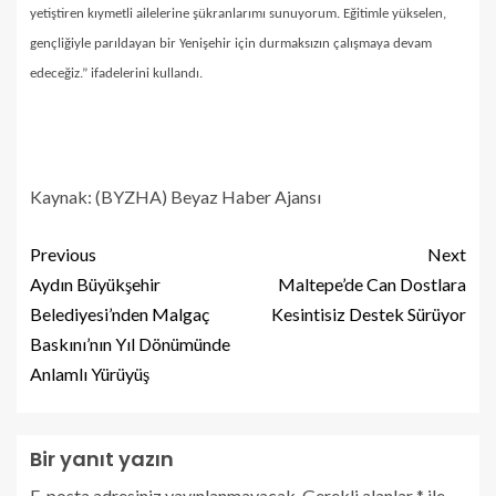
yetiştiren kıymetli ailelerine şükranlarımı sunuyorum. Eğitimle yükselen,
gençliğiyle parıldayan bir Yenişehir için durmaksızın çalışmaya devam
edeceğiz.” ifadelerini kullandı.
Kaynak: (BYZHA) Beyaz Haber Ajansı
Previous
Next
Aydın Büyükşehir
Maltepe’de Can Dostlara
Belediyesi’nden Malgaç
Kesintisiz Destek Sürüyor
Baskını’nın Yıl Dönümünde
Anlamlı Yürüyüş
Bir yanıt yazın
E-posta adresiniz yayınlanmayacak.
Gerekli alanlar
*
ile