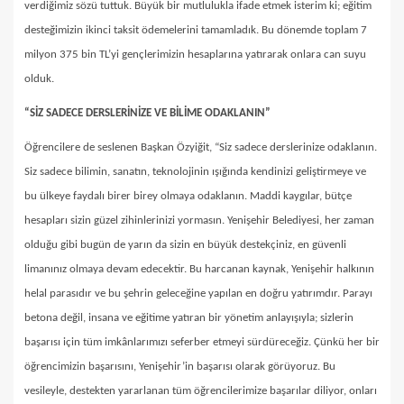
verdiğimiz sözü tuttuk. Büyük bir mutlulukla ifade etmek isterim ki; eğitim
desteğimizin ikinci taksit ödemelerini tamamladık. Bu dönemde toplam 7
milyon 375 bin TL’yi gençlerimizin hesaplarına yatırarak onlara can suyu
olduk.
“SİZ SADECE DERSLERİNİZE VE BİLİME ODAKLANIN”
Öğrencilere de seslenen Başkan Özyiğit, “Siz sadece derslerinize odaklanın.
Siz sadece bilimin, sanatın, teknolojinin ışığında kendinizi geliştirmeye ve
bu ülkeye faydalı birer birey olmaya odaklanın. Maddi kaygılar, bütçe
hesapları sizin güzel zihinlerinizi yormasın. Yenişehir Belediyesi, her zaman
olduğu gibi bugün de yarın da sizin en büyük destekçiniz, en güvenli
limanınız olmaya devam edecektir. Bu harcanan kaynak, Yenişehir halkının
helal parasıdır ve bu şehrin geleceğine yapılan en doğru yatırımdır. Parayı
betona değil, insana ve eğitime yatıran bir yönetim anlayışıyla; sizlerin
başarısı için tüm imkânlarımızı seferber etmeyi sürdüreceğiz. Çünkü her bir
öğrencimizin başarısını, Yenişehir’in başarısı olarak görüyoruz. Bu
vesileyle, destekten yararlanan tüm öğrencilerimize başarılar diliyor, onları