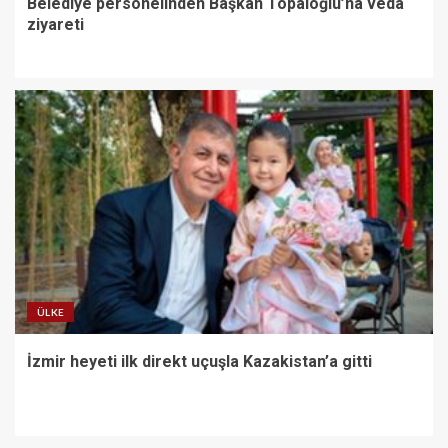
Belediye personelinden Başkan Topaloğlu’na veda
ziyareti
ÜLKE
İzmir heyeti ilk direkt uçuşla Kazakistan’a gitti