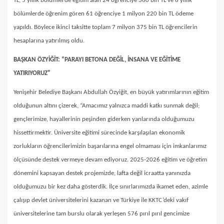
TL, 5 yıllık bölümlerde eğitim alan 24 öğrenciye 360 bin TL ve 6 yıllık
bölümlerde öğrenim gören 61 öğrenciye 1 milyon 220 bin TL ödeme
yapıldı. Böylece ikinci taksitte toplam 7 milyon 375 bin TL öğrencilerin
hesaplarına yatırılmış oldu.
BAŞKAN ÖZYİĞİT: “PARAYI BETONA DEĞİL, İNSANA VE EĞİTİME
YATIRIYORUZ”
Yenişehir Belediye Başkanı Abdullah Özyiğit, en büyük yatırımlarının eğitim
olduğunun altını çizerek, “Amacımız yalnızca maddi katkı sunmak değil;
gençlerimize, hayallerinin peşinden giderken yanlarında olduğumuzu
hissettirmektir. Üniversite eğitimi sürecinde karşılaşılan ekonomik
zorlukların öğrencilerimizin başarılarına engel olmaması için imkanlarımız
ölçüsünde destek vermeye devam ediyoruz. 2025-2026 eğitim ve öğretim
dönemini kapsayan destek projemizde, lafta değil icraatta yanınızda
olduğumuzu bir kez daha gösterdik. İlçe sınırlarımızda ikamet eden, azimle
çalışıp devlet üniversitelerini kazanan ve Türkiye ile KKTC’deki vakıf
üniversitelerine tam burslu olarak yerleşen 576 pırıl pırıl gencimize